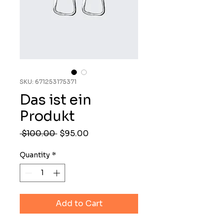
SKU: 671253175371
Das ist ein
Produkt
Regular
Sale
 $100.00 
$95.00
Price
Price
Quantity
*
Add to Cart