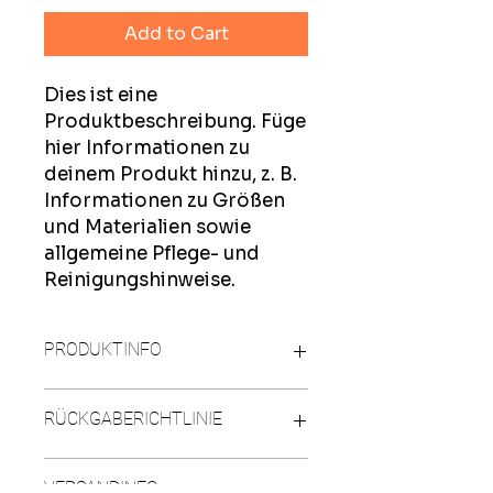
Add to Cart
Dies ist eine 
Produktbeschreibung. Füge 
hier Informationen zu 
deinem Produkt hinzu, z. B. 
Informationen zu Größen 
und Materialien sowie 
allgemeine Pflege- und 
Reinigungshinweise.
PRODUKTINFO
Das ist ein Produktdetail. Füge
RÜCKGABERICHTLINIE
hier Informationen zu deinem
Produkt hinzu, z. B. Informationen
zu Größen und Materialien sowie
Das ist eine Rückgaberichtlinie.
VERSANDINFO
allgemeine Pflege- und
Erkläre Kunden hier, was zu tun